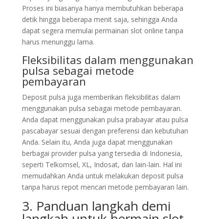
Proses ini biasanya hanya membutuhkan beberapa
detik hingga beberapa menit saja, sehingga Anda
dapat segera memulai permainan slot online tanpa
harus menunggu lama.
Fleksibilitas dalam menggunakan
pulsa sebagai metode
pembayaran
Deposit pulsa juga memberikan fleksibilitas dalam
menggunakan pulsa sebagai metode pembayaran.
Anda dapat menggunakan pulsa prabayar atau pulsa
pascabayar sesuai dengan preferensi dan kebutuhan
Anda. Selain itu, Anda juga dapat menggunakan
berbagai provider pulsa yang tersedia di Indonesia,
seperti Telkomsel, XL, Indosat, dan lain-lain. Hal ini
memudahkan Anda untuk melakukan deposit pulsa
tanpa harus repot mencari metode pembayaran lain.
3. Panduan langkah demi
langkah untuk bermain slot