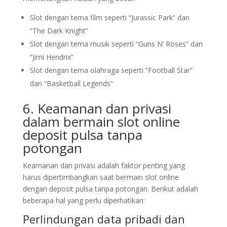
Slot dengan tema film seperti “Jurassic Park” dan
“The Dark Knight”
Slot dengan tema musik seperti “Guns N’ Roses” dan
“Jimi Hendrix”
Slot dengan tema olahraga seperti “Football Star”
dan “Basketball Legends”
6. Keamanan dan privasi
dalam bermain slot online
deposit pulsa tanpa
potongan
Keamanan dan privasi adalah faktor penting yang
harus dipertimbangkan saat bermain slot online
dengan deposit pulsa tanpa potongan. Berikut adalah
beberapa hal yang perlu diperhatikan:
Perlindungan data pribadi dan