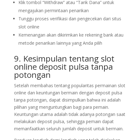
Klik tombol “Withdraw” atau “Tarik Dana” untuk
mengajukan permintaan penarikan
Tunggu proses verifikasi dan pengecekan dari situs
slot online
Kemenangan akan dikirimkan ke rekening bank atau
metode penarikan lainnya yang Anda pilih
9. Kesimpulan tentang slot
online deposit pulsa tanpa
potongan
Setelah membahas tentang popularitas permainan slot
online dan keuntungan bermain dengan deposit pulsa
tanpa potongan, dapat disimpulkan bahwa ini adalah
pilihan yang menguntungkan bagi para pemain.
Keuntungan utama adalah tidak adanya potongan saat
melakukan deposit pulsa, sehingga pemain dapat
memanfaatkan seluruh jumlah deposit untuk bermain.