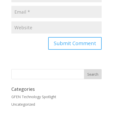
Categories
GFEN Technology Spotlight
Uncategorized